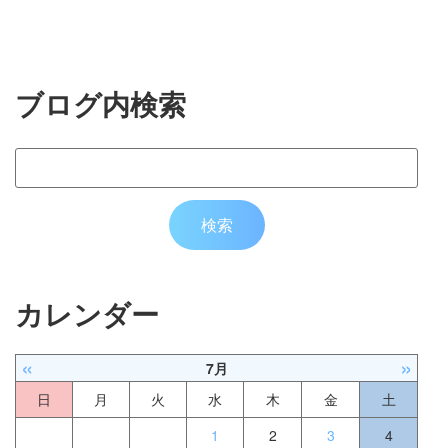
ブログ内検索
カレンダー
«
»
7月
日
月
火
水
木
金
土
1
2
3
4