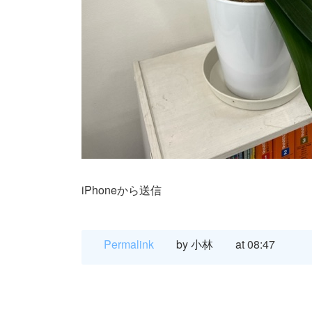
iPhoneから送信
Permalink
by 小林
at 08:47