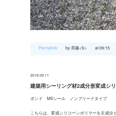
Permalink
by 斉藤<S>
at 09:15
2019.09.11
建築用シーリング材2成分形変成シ
ボンド MSシール ノンブリードタイプ
こちらは、変成シリコーンポリマーを主