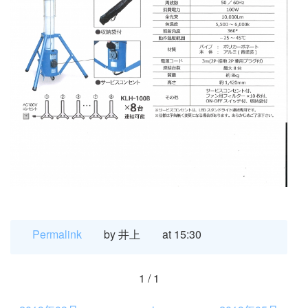
Permalink
by 井上
at 15:30
1 / 1