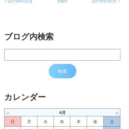
«
2019年03月
main
2019年05月
»
ブログ内検索
カレンダー
«
»
4月
日
月
火
水
木
金
土