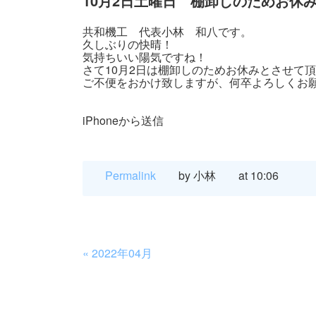
10月2日土曜日 棚卸しのためお休
共和機工 代表小林 和八です。
久しぶりの快晴！
気持ちいい陽気ですね！
さて10月2日は棚卸しのためお休みとさせて
ご不便をおかけ致しますが、何卒よろしくお
iPhoneから送信
Permalink
by 小林
at 10:06
«
2022年04月