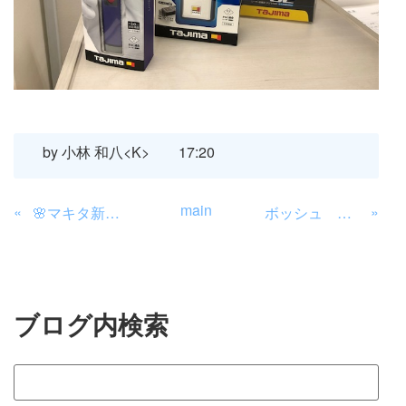
by
小林 和八<K>
17:20
main
«
»
🌸マキタ新春セール 店頭にて
ボッシュ 新製品
ブログ内検索