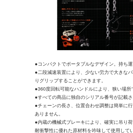
●コンパクトでポータブルなデザイン。持ち
●二段減速装置により、少ない労力で大きな
りグリップすることができます。
●360度回転可能なハンドルにより、狭い場
●すべての商品に独自のシリアル番号が記載
●チェーンの長さ、位置合わせ調整は簡単に
ありません。
●内蔵の機械式ブレーキにより、確実に吊り
耐衝撃性に優れた原材料を吟味して使用して