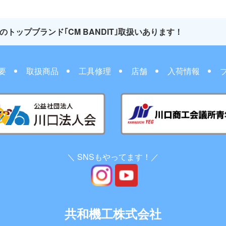
のトップブランド｢CM BANDIT｣取扱いあります！
要
取扱商品
工具修理
店舗
入荷情報
＼ SNSもやってます！／
共和機工株式会社