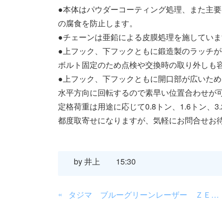
●本体はパウダーコーティング処理、また主
の腐食を防止します。
●チェーンは亜鉛による皮膜処理を施してい
●上フック、下フックともに鍛造製のラッチ
ボルト固定のため点検や交換時の取り外しも
●上フック、下フックともに開口部が広いため
水平方向に回転するので素早い位置合わせが
定格荷重は用途に応じて0.8トン、1.6トン、
都度取寄せになりますが、気軽にお問合せお
by
井上
15:30
«
タジマ ブルーグリーンレーザー ＺＥＲＯ ＢＬＵＥ