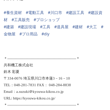
#
#
#
#
#
養生資材
電動工具
川口市
建設工具
建設資
#
#
材
工具販売
プロショップ
#
#
#
#
#
#
#
建築
建設現場
工具
道具屋
建材
大工
#
#diy
金物屋
プロ用品
＊
--------------------------------------------------------
＊
共和機工株式会社
鈴木 彩夏
〒
334-0076
埼玉県川口市本蓮
3
－
16
－
10
TEL
：
048-281-7831 FAX
：
048-284-8838
Email
：
a.suzuki
＠
kyouwa-kikou.co.jp
URL: https://kyouwa-kikou.co.jp/
＊
--------------------------------------------------------
＊